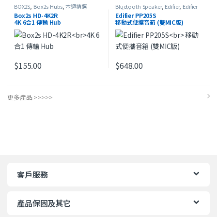
BOX2S
,
Box2s Hubs
,
本週精選
Bluetooth Speaker
,
Edifier
,
Edifier
流動擴音機
,
Portable Speaker
,
USB
Box2s HD-4K2R
Edifier PP205S
Speaker
,
本週精選
4K 6合1 傳輸 Hub
移動式便攜音箱 (雙MIC版)
$
155.00
$
648.00
此產品有多種款式。 可在產品頁
更多產品 >>>>>
客戶服務
產品保固及其它