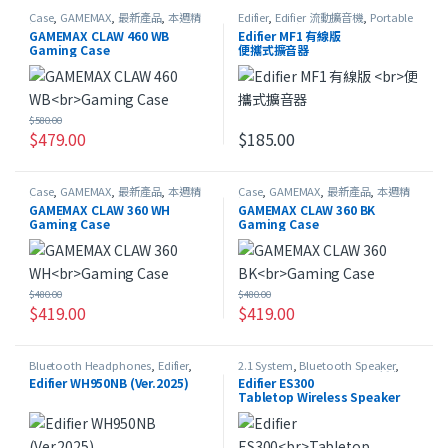
Case
,
GAMEMAX
,
最新產品
,
本週精
Edifier
,
Edifier 流動擴音機
,
Portable
選
Speaker
,
本週精選
GAMEMAX CLAW 460 WB
Edifier MF1 有線版
Gaming Case
便攜式擴音器
$
580.00
$
479.00
$
185.00
此產品有多種款式。 可在產品頁
Case
,
GAMEMAX
,
最新產品
,
本週精
Case
,
GAMEMAX
,
最新產品
,
本週精
選
選
GAMEMAX CLAW 360 WH
GAMEMAX CLAW 360 BK
Gaming Case
Gaming Case
$
480.00
$
480.00
$
419.00
$
419.00
Bluetooth Headphones
,
Edifier
,
2.1 System
,
Bluetooth Speaker
,
HeadSet
,
On-Ear Headphones
,
最
Edifier
,
Portable Speaker
,
最新產品
,
Edifier WH950NB (Ver.2025)
Edifier ES300
新產品
,
本週精選
本週精選
Tabletop Wireless Speaker