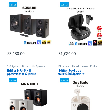
$
3,180.00
$
1,080.00
2.0 System
,
Bluetooth Speaker
,
Bluetooth Headphones
,
Edifier
,
Edifier
,
Studio Series
,
最新產品
HeadSet
,
In-Ear Headphones
,
最新
Edifier MR4 MK II
Edifier JoyBuds
產品
雙功放錄音室監聽喇叭
觸控螢幕真無線耳機