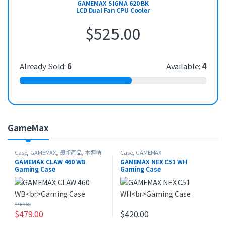
GAMEMAX SIGMA 620 BK
LCD Dual Fan CPU Cooler
$
525.00
Already Sold:
6
Available:
4
GameMax
Case
,
GAMEMAX
,
最新產品
,
本週精
Case
,
GAMEMAX
選
GAMEMAX CLAW 460 WB
GAMEMAX NEX C51 WH
Gaming Case
Gaming Case
$
580.00
$
479.00
$
420.00