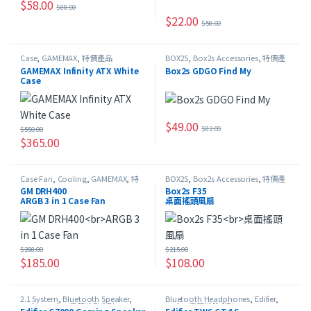
$
58.00
$
88.00
$
22.00
$
58.00
此產品有多種款式。 可在產品頁
Case
,
GAMEMAX
,
特價產品
BOX2S
,
Box2s Accessories
,
特價產
品
GAMEMAX Infinity ATX White
Box2s GDGO Find My
Case
$
49.00
$
82.00
$
550.00
此產品有多種款式。 可在產品頁
$
365.00
Case Fan
,
Cooling
,
GAMEMAX
,
特
BOX2S
,
Box2s Accessories
,
特價產
價產品
品
GM DRH400
Box2s F35
ARGB 3 in 1 Case Fan
桌面搖頭風扇
$
298.00
$
215.00
$
185.00
$
108.00
2.1 System
,
Bluetooth Speaker
,
Bluetooth Headphones
,
Edifier
,
Edifier
,
Edifier 電競遊戲系列
,
USB
Edifier 電競遊戲系列
,
HeadSet
,
In-