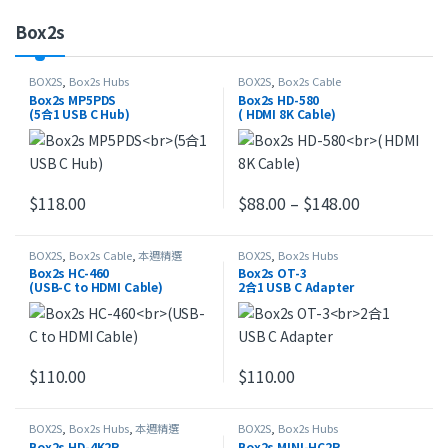
Box2s
BOX2S
,
Box2s Hubs
BOX2S
,
Box2s Cable
Box2s MP5PDS
Box2s HD-580
(5合1 USB C Hub)
( HDMI 8K Cable)
價格範圍：$88
$
118.00
$
88.00
–
$
148.00
此產品有多種款式。 可在產品頁
BOX2S
,
Box2s Cable
,
本週精選
BOX2S
,
Box2s Hubs
Box2s HC-460
Box2s OT-3
(USB-C to HDMI Cable)
2合1 USB C Adapter
$
110.00
$
110.00
BOX2S
,
Box2s Hubs
,
本週精選
BOX2S
,
Box2s Hubs
Box2s HD-4K2R
Box2s MINI-HC2R