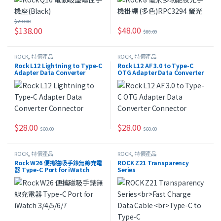
$
210.00
$
48.00
$
138.00
$
88.00
ROCK
,
特價產品
ROCK
,
特價產品
Rock L12 Lightning to Type-C
Rock L12 AF 3.0 to Type-C
Adapter Data Converter
OTG Adapter Data Converter
Connector
Connector
$
28.00
$
28.00
$
60.00
$
60.00
ROCK
,
特價產品
ROCK
,
特價產品
Rock W26 便攜磁吸手錶無線充電
ROCK Z21 Transparency
器 Type-C Port for iWatch
Series
3/4/5/6/7
Fast Charge Data Cable
Type-C to Type-C