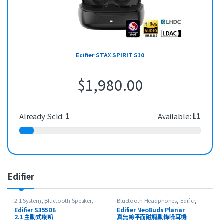
Edifier STAX SPIRIT S10
$
1,980.00
Already Sold:
1
Available:
11
Edifier
2.1 System
,
Bluetooth Speaker
,
Bluetooth Headphones
,
Edifier
,
Edifier
,
最新產品
HeadSet
,
On-Ear Headphones
,
最
Edifier S355DB
Edifier NeoBuds Planar
新產品
2.1 主動式喇叭
真無線平面磁驅動降噪耳機