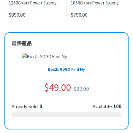
$
890.00
$
790.00
最熱產品
Box2s GDGO Find My
$
49.00
$
82.00
Already Sold:
0
Available:
100