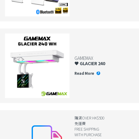
GAMEMAX
🖤 GLACIER 240
Read More
購滿OVER HK$500
免運費
FREE SHIPPING
WITH PURCHASE