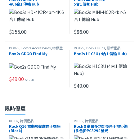
4K 6合1 傳輸 Hub
5合1 傳輸 Hub
$
155.00
$
86.00
BOX2S
,
Box2s Accessories
,
特價產
BOX2S
,
Box2s Hubs
,
最新產品
品
Box2s GDGO Find My
Box2s H1C3U (4合1 傳輸 Hub)
$
49.00
$
82.00
此產品有多種款式。 可在產品頁面選擇選項
$
49.00
限時優惠
ROCK
,
特價產品
ROCK
,
特價產品
Rock Q16 電動吸盤磁性手機座
Rock 8 毫米多功能夜光手機掛繩
(Black)
(多色)RPC3294 螢光