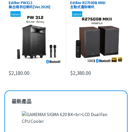
流動擴音機
,
Portable Speaker
,
最新
Theater
,
Studio Series
,
最新產品
Edifier PW312
Edifier R2750DB MKII
產品
舞台級手拉喇叭[Ver.2026]
主動式書架喇叭
$
2,180.00
$
2,380.00
最新產品