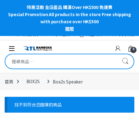
特惠活動 全店產品 購滿Over HK$500 免運費
Special Promotion All products in the store Free shipping
with purchase over HK$500
關閉
Skip to navigation
Skip to content
聯絡我們
訂單查詢
網上商店
我的帳號
Open
0
搜尋關鍵字:
首頁
BOX2S
Box2s Speaker
找不到符合您選擇的商品