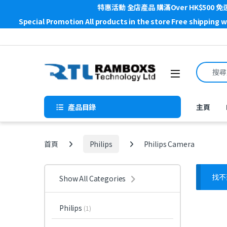
特惠活動 全店產品 購滿Over HK$500 免
Special Promotion All products in the store Free shipping 
Skip to navigation
Skip to content
Search f
Open
產品目錄
主頁
首頁
Philips
Philips Camera
找不
Show All Categories
Philips
(1)