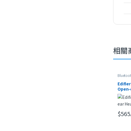
相關
Bluetoo
HeadSet
最新產
Edifier
Open-
$
565
此產品