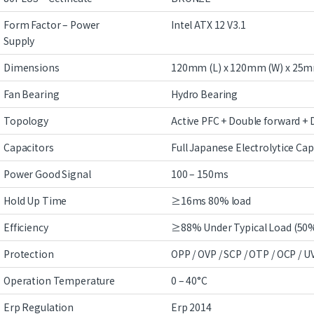
Form Factor – Power
Intel ATX 12 V3.1
Supply
Dimensions
120mm (L) x 120mm (W) x 25m
Fan Bearing
Hydro Bearing
Topology
Active PFC + Double forward + 
Capacitors
Full Japanese Electrolytice Cap
Power Good Signal
100 – 150ms
Hold Up Time
≥16ms 80% load
Efficiency
≥88% Under Typical Load (50
Protection
OPP / OVP / SCP / OTP / OCP / UV
Operation Temperature
0 – 40°C
Erp Regulation
Erp 2014