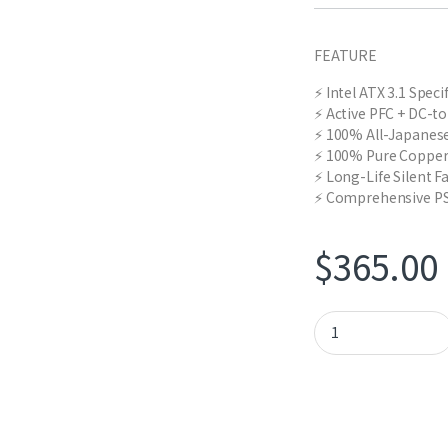
FEATURE
⚡ Intel ATX 3.1 Spec
⚡ Active PFC + DC-t
⚡ 100% All-Japanese
⚡ 100% Pure Copper
⚡ Long-Life Silent F
⚡ Comprehensive PS
$
365.00
GAMEMAX MAX-P650