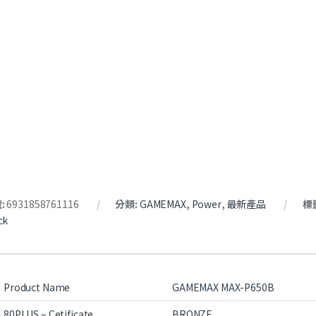
:
6931858761116
分類:
GAMEMAX
,
Power
,
最新產品
標
ck
Product Name
GAMEMAX MAX-P650B
80PLUS – Cetificate
BRONZE