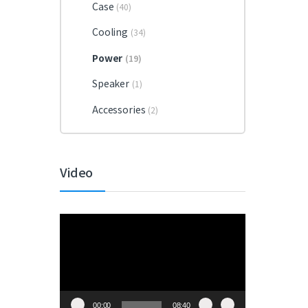
Case
(40)
Cooling
(34)
Power
(19)
Speaker
(1)
Accessories
(2)
Video
視
訊
播
放
器
00:00
08:40