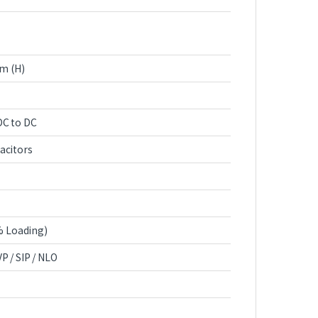
m (H)
DC to DC
acitors
% Loading)
P / SIP / NLO