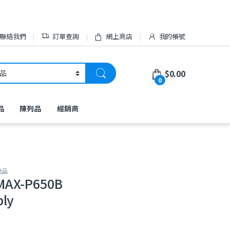
聯絡我們
訂單查詢
網上商店
我的帳號
$
0.00
0
品
陳列品
經銷商
產品
MAX-P650B
ply