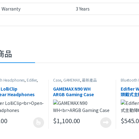
Warranty
3 Years
商品
th Headphones
,
Edifier
,
Case
,
GAMEMAX
,
最新產品
Bluetooth
,
Open-ear Headphones
,
HeadSet
,
O
品
新產品
 LolliClip
GAMEMAX N90 WH
Edifier
ear Headphones
ARGB Gaming Case
頭戴式主
.00
$
1,100.00
$
545.
有多種款式。 可在產品頁面選擇選項
此產品有