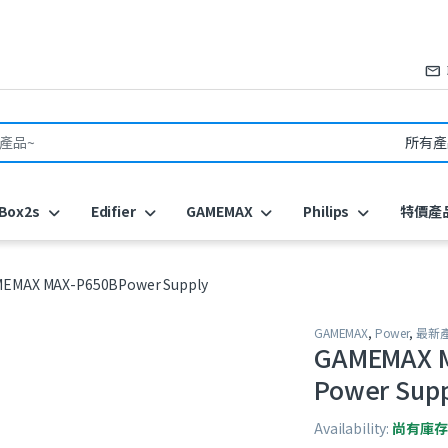
or:
Box2s
Edifier
GAMEMAX
Philips
特價產
EMAX MAX-P650BPower Supply
GAMEMAX
,
Power
,
最新
GAMEMAX 
Power Sup
Availability:
尚有庫存