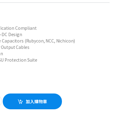
ification Compliant
o-DC Design
 Capacitors (Rubycon, NCC, Nichicon)
 Output Cables
an
U Protection Suite
BPower Supply quantity
加入購物車