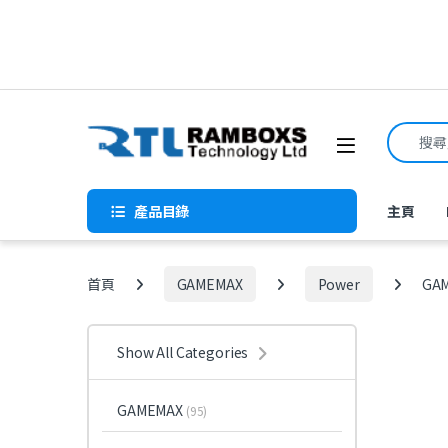
Skip to navigation
Skip to content
Search f
Open
產品目錄
主頁
首頁
GAMEMAX
Power
GAM
Show All Categories
GAMEMAX
(95)