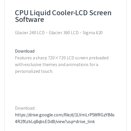
CPU Liquid Cooler-LCD Screen
Software
Glacier 240 LCD、Glacier 360 LCD、Sigma 620
Download
Features a sharp 720×720 LCD screen preloaded
with exclusive themes and animations for a
personalized touch.
Download :
https://drive.google.com/file/d/1LVmLrP5WRGzYB6s
4R2fXzbLq8qbsEDd8/view?usp=drive_link