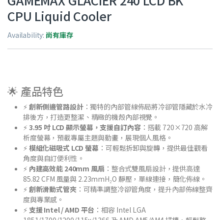
GAMEMAX GLACIER 240 LCD BK
CPU Liquid Cooler
Availability:
尚有庫存
🌟 產品特色
⚡
創新側邊管路設計
：獨特的內部管線佈局將冷卻管隱藏於水冷
排後方，打造更整潔、精緻的機殼內部視覺。
⚡
3.95 吋 LCD 顯示螢幕，支援自訂內容
：搭載 720×720 高解
析度螢幕，預載專屬主題與動畫，展現個人風格。
⚡
模組化磁吸式 LCD 螢幕
：可輕鬆拆卸與旋轉，提供最佳觀看
角度與自訂便利性。
⚡
內建高效能 240mm 風扇
：整合式雙風扇設計，提供高達
85.82 CFM 風量與 2.23mmH₂O 靜壓，單線連接，簡化佈線。
⚡
創新滑動式管夾
：可精準調整冷卻管角度，提升內部佈線整齊
度與專業感。
⚡
支援 Intel / AMD 平台
：相容 Intel LGA