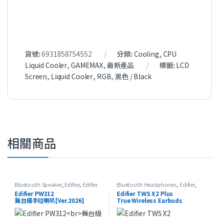
貨號:
6931858754552
分類:
Cooling
,
CPU
Liquid Cooler
,
GAMEMAX
,
最新產品
標籤:
LCD
Screen
,
Liquid Cooler
,
RGB
,
黑色 / Black
相關商品
Bluetooth Speaker
,
Edifier
,
Edifier
Bluetooth Headphones
,
Edifier
,
流動擴音機
,
Portable Speaker
,
最新
HeadSet
,
In-Ear Headphones
,
最新
Edifier PW312
Edifier TWS X2 Plus
產品
產品
舞台級手拉喇叭[Ver.2026]
True Wireless Earbuds