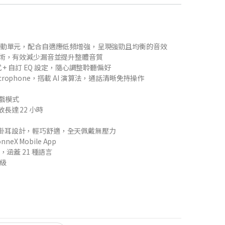
態驅動單元，配合自適應低頻增強，呈現強勁且均衡的音效
學技術，有效減少漏音並提升整體音質
模式 + 自訂 EQ 設定，隨心調整聆聽偏好
rophone，搭載 AI 演算法，通話清晰免持操作
遊戲模式
長達 22 小時
掛耳設計，輕巧舒適，全天佩戴無壓力
nneX Mobile App
譯，涵蓋 21 種語言
等級