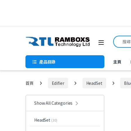
Skip to navigation
Skip to content
Search f
Open
產品目錄
主頁
首頁
Edifier
HeadSet
Blu
Show All Categories
HeadSet
(30)