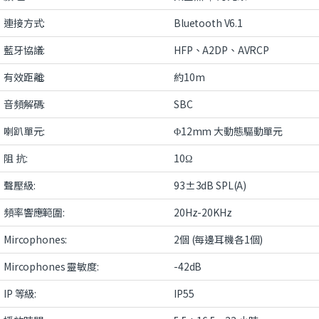
連接方式:
Bluetooth V6.1
藍牙協議:
HFP、A2DP、AVRCP
有效距離:
約10m
音頻解碼:
SBC
喇趴單元:
Φ12mm 大動態驅動單元
阻 抗:
10Ω
聲壓級:
93±3dB SPL(A)
頻率響應範圍:
20Hz-20KHz
Mircophones:
2個 (每邊耳機各1個)
Mircophones 靈敏度:
-42dB
IP 等級:
IP55