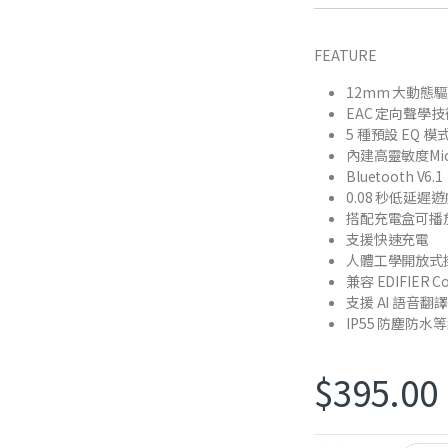
FEATURE
12mm 大動
EAC 定向聲
5 種預設 EQ 
內建高靈敏度Mic
Bluetooth V6.1
0.08 秒低延遲
搭配充電盒可播放
支援快速充電
人體工學開放式
兼容 EDIFIER Co
支援 AI 語音翻
IP55 防塵防水
$
395.00