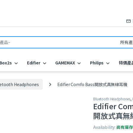
or:
Box2s
Edifier
GAMEMAX
Philips
特價產
etooth Headphones
Edifier Comfo Bass開放式真無線耳機
Bluetooth Headphones
,
Edifier Co
開放式真無
Availability:
尚有庫存