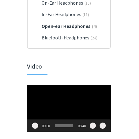
On-Ear Headphones
(15)
In-Ear Headphones
(11)
Open-ear Headphones
(4)
Bluetooth Headphones
(24)
Video
視
訊
播
放
器
00:00
08:40