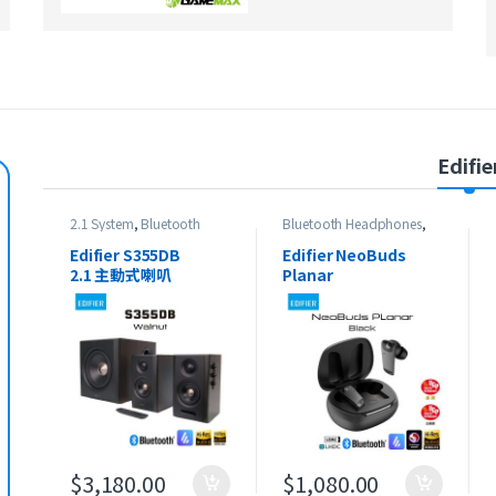
Edifie
2.1 System
,
Bluetooth
Bluetooth Headphones
,
Speaker
,
Edifier
,
最新產品
Edifier
,
HeadSet
,
On-Ear
Headphones
,
最新產品
Edifier S355DB
Edifier NeoBuds
2.1 主動式喇叭
Planar
真無線平面磁驅動降噪
耳機
$
3,180.00
$
1,080.00