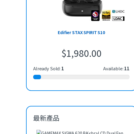
Edifier STAX SPIRIT S10
$
1,980.00
Already Sold:
1
Available:
11
最新產品