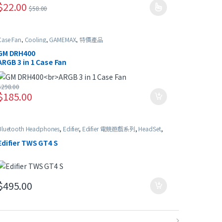
$
22.00
$
58.00
此產品有多種款式。 可在產品頁面選擇選項
Case Fan
,
Cooling
,
GAMEMAX
,
特價產品
GM DRH400
ARGB 3 in 1 Case Fan
$
298.00
$
185.00
Bluetooth Headphones
,
Edifier
,
Edifier 電競遊戲系列
,
HeadSet
,
In-Ear Headphones
,
特價產品
Edifier TWS GT4 S
$
495.00