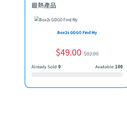
最熱產品
Box2s GDGO Find My
$
49.00
$
82.00
Already Sold:
0
Available:
100