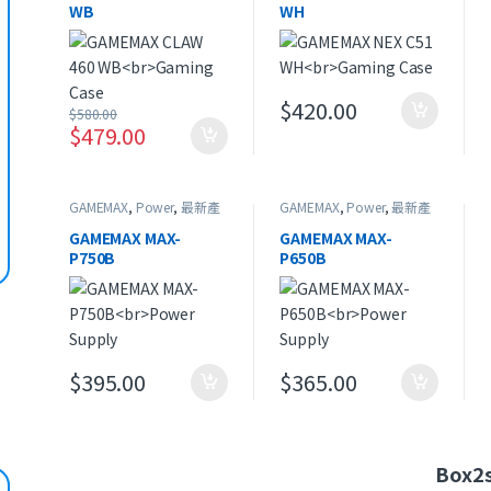
WB
WH
Gaming Case
Gaming Case
$
420.00
$
580.00
$
479.00
GAMEMAX
,
Power
,
最新產
GAMEMAX
,
Power
,
最新產
品
品
GAMEMAX MAX-
GAMEMAX MAX-
P750B
P650B
Power Supply
Power Supply
$
395.00
$
365.00
Box2