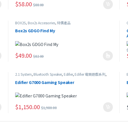
$
58.00
$
88.00
BOX2S
,
Box2s Accessories
,
特價產品
Box2s GDGO Find My
$
49.00
$
82.00
此產品有多種款式。 可在產品頁面選擇選項
2.1 System
,
Bluetooth Speaker
,
Edifier
,
Edifier 電競遊戲系列
,
USB Speaker
,
特價產品
Edifier G7000 Gaming Speaker
$
1,150.00
$
1,980.00