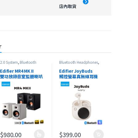
店內取貨
r
2.0 System
,
Bluetooth
Bluetooth Headphones
,
Speaker
,
Edifier
,
Studio
Edifier
,
HeadSet
,
In-Ear
Series
,
最新產品
Headphones
,
最新產品
Edifier MR4 MK II
Edifier JoyBuds
雙功放錄音室監聽喇叭
觸控螢幕真無線耳機
$
980.00
$
399.00
此產品有多種款式。 可在產品頁面選擇選項