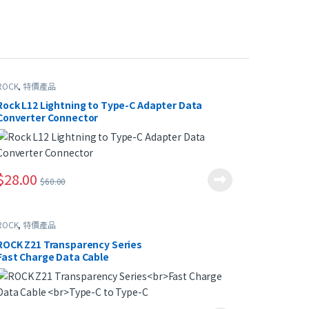
ROCK
,
特價產品
Rock L12 Lightning to Type-C Adapter Data
Converter Connector
$
28.00
$
60.00
ROCK
,
特價產品
ROCK Z21 Transparency Series
Fast Charge Data Cable
Type-C to Type-C