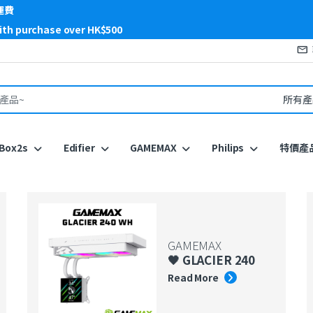
運費
with purchase over HK$500
or:
Box2s
Edifier
GAMEMAX
Philips
特價產
GAMEMAX
🖤 GLACIER 240
Read More