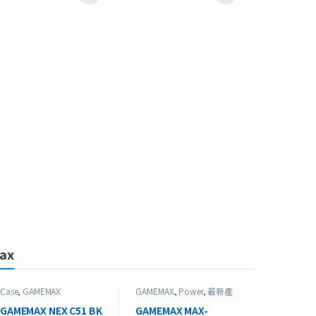
頁面選擇選項
ax
Case
,
GAMEMAX
GAMEMAX
,
Power
,
最新產
品
GAMEMAX NEX C51 BK
GAMEMAX MAX-