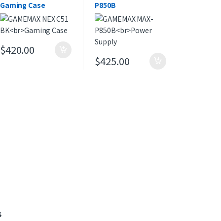
Gaming Case
P850B
Power Supply
$
420.00
$
425.00
s