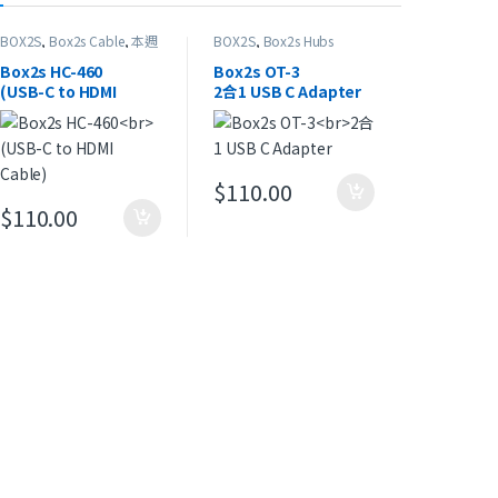
BOX2S
,
Box2s Cable
,
本週
BOX2S
,
Box2s Hubs
精選
Box2s HC-460
Box2s OT-3
(USB-C to HDMI
2合1 USB C Adapter
Cable)
$
110.00
0 到 $148.00
頁面選擇選項
$
110.00