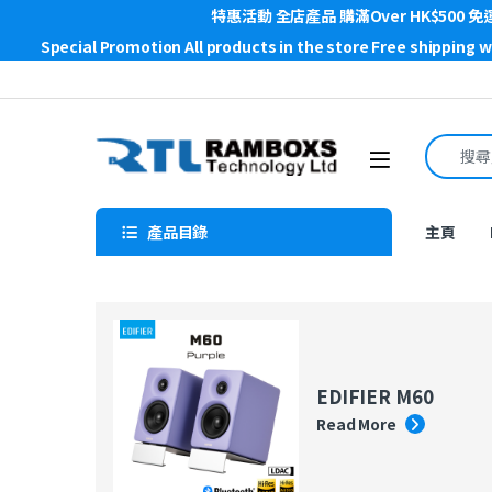
特惠活動 全店產品 購滿Over HK$500 免
Special Promotion All products in the store Free shipping 
Skip to navigation
Skip to content
Search f
Open
產品目錄
主頁
EDIFIER M60
Read More