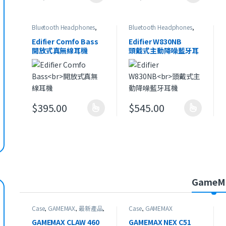
Bluetooth Headphones
,
Bluetooth Headphones
,
Edifier
,
Open-ear
Edifier
,
HeadSet
,
On-Ear
Headphones
,
最新產品
Headphones
,
最新產品
Edifier Comfo Bass
Edifier W830NB
開放式真無線耳機
頭戴式主動降噪藍牙耳
機
$
395.00
$
545.00
此產品有多種款式。 可在產品頁面選擇選項
此產品有多種款式。 可在產品
GameM
Case
,
GAMEMAX
,
最新產品
,
Case
,
GAMEMAX
本週精選
GAMEMAX CLAW 460
GAMEMAX NEX C51