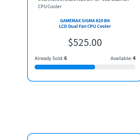
GAMEMAX SIGMA 620 BK
LCD Dual Fan CPU Cooler
$
525.00
Already Sold:
6
Available:
4