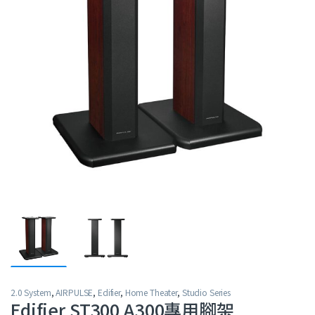
2.0 System
,
AIRPULSE
,
Edifier
,
Home Theater
,
Studio Series
Edifier ST300 A300專用腳架