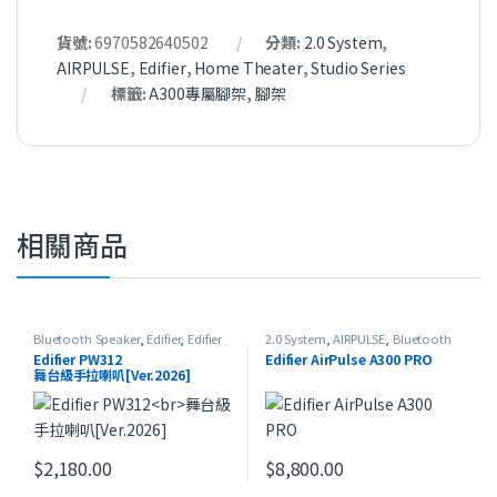
貨號:
6970582640502
分類:
2.0 System
,
AIRPULSE
,
Edifier
,
Home Theater
,
Studio Series
標籤:
A300專屬腳架
,
腳架
相關商品
Bluetooth Speaker
,
Edifier
,
Edifier
2.0 System
,
AIRPULSE
,
Bluetooth
流動擴音機
,
Portable Speaker
,
最新
Speaker
,
Edifier
,
Home Theater
,
Edifier PW312
Edifier AirPulse A300 PRO
產品
Studio Series
舞台級手拉喇叭[Ver.2026]
$
2,180.00
$
8,800.00