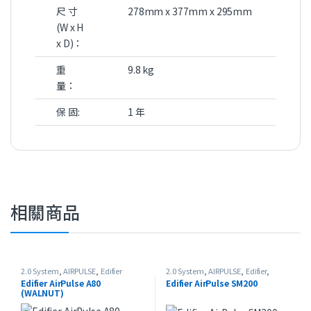
尺 寸
278mm x 377mm x 295mm
(W x H
x D)：
重
9.8 kg
量：
保 固:
1 年
相關商品
2.0 System
,
AIRPULSE
,
Edifier
2.0 System
,
AIRPULSE
,
Edifier
,
Home Theater
Edifier AirPulse A80
Edifier AirPulse SM200
(WALNUT)