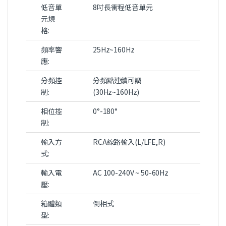
低音單
8吋長衝程低音單元
元規
格:
頻率響
25Hz~160Hz
應:
分頻控
分頻點連續可調
制:
(30Hz~160Hz)
相位控
0°-180°
制:
輸入方
RCA線路輸入(L/LFE,R)
式:
輸入電
AC 100-240V ~ 50-60Hz
壓:
箱體類
倒相式
型: