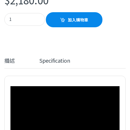
AIRPULSE SW8 Subwoofer quantity
加入購物車
描述
Specification