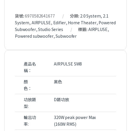
貨號:
6970582641677
分類:
2.0 System
,
2.1
System
,
AIRPULSE
,
Edifier
,
Home Theater
,
Powered
Subwoofer
,
Studio Series
標籤:
AIRPLUSE
,
Powered subwoofer
,
Subwoofer
產品名
AIRPULSE SW8
稱：
顏
黑色
色：
功放類
D類功放
型:
輸出功
320W peak power Max
率:
(160W RMS)