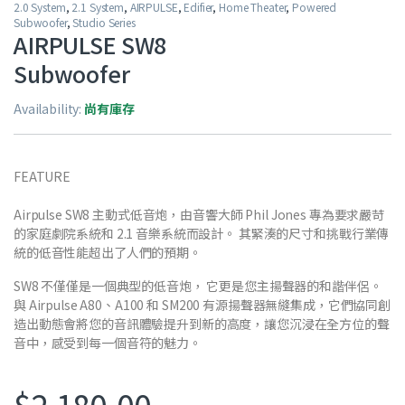
2.0 System
,
2.1 System
,
AIRPULSE
,
Edifier
,
Home Theater
,
Powered
Subwoofer
,
Studio Series
AIRPULSE SW8
Subwoofer
Availability:
尚有庫存
FEATURE
Airpulse SW8 主動式低音炮，由音響大師 Phil Jones 專為要求嚴苛
的家庭劇院系統和 2.1 音樂系統而設計。 其緊湊的尺寸和挑戰行業傳
統的低音性能超出了人們的預期。
SW8 不僅僅是一個典型的低音炮， 它更是您主揚聲器的和諧伴侶。
與 Airpulse A80、A100 和 SM200 有源揚聲器無縫集成，它們協同創
造出動態會將您的音訊體驗提升到新的高度，讓您沉浸在全方位的聲
音中，感受到每一個音符的魅力。
$
2,180.00