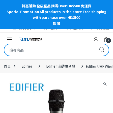
特惠活動 全店產品 購滿Over HK$500 免運費
Special Promotion All products in the store Free shipping
with purchase over HK$500
關閉
Skip to navigation
Skip to content
聯絡我們
訂單查詢
網上商店
我的帳號
Open
0
搜尋關鍵字:
首頁
Edifier
Edifier 流動擴音機
Edifier UHF Wir
🔍