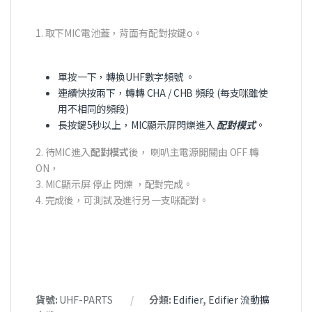
1. 取下MIC電池蓋，背面有配對按鍵o。
單按一下，轉換UHF數字頻號 。
連續快按兩下，轉轉 CHA / CHB 頻段 (每支咪雖使
用不相同的頻段)
長按鍵5秒以上，MIC顯示屏閃爍進入
配對模式
。
2. 待MIC進入
配對模式
後， 喇叭主電源開關由 OFF 轉
ON，
3. MIC顯示屏 停止 閃爍 ，配對完成。
4. 完成後，可測試及進行另一支咪配對。
貨號:
UHF-PARTS
分類:
Edifier
,
Edifier 流動擴