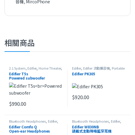
音機
,
MircoPhone
相關商品
2.1 System
,
Edifier
,
Home Theater
,
Edifier
,
Edifier 流動擴音機
,
Portable
Powered Subwoofer
,
Studio Series
Speaker
Edifier T5s
Edifier PK305
Powered subwoofer
$
920.00
$
990.00
Bluetooth Headphones
,
Edifier
,
Bluetooth Headphones
,
Edifier
,
HeadSet
,
Open-ear Headphones
,
HeadSet
,
On-Ear Headphones
,
最
Edifier Comfo Q
Edifier W830NB
最新產品
新產品
Open-ear Headphones
頭戴式主動降噪藍牙耳機