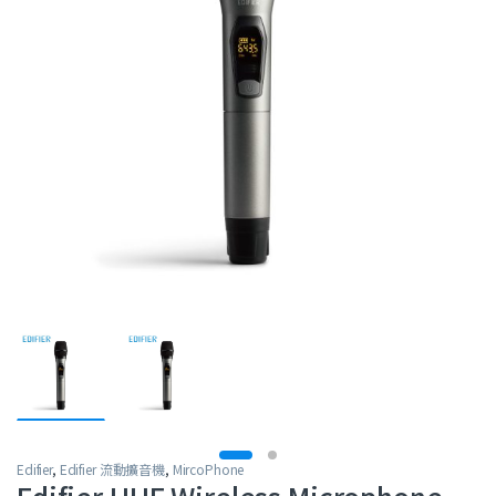
Edifier
,
Edifier 流動擴音機
,
MircoPhone