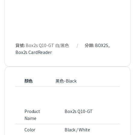
貨號:
Box2s Q10-GT 白/黑色
分類:
BOX2S
,
Box2s CardReader
顏色
黑色-Black
Product
Box2s Q10-GT
Name
Color
Black / White