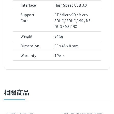
Interface
High Speed USB 3.0
Support
CF / Micro SD / Micro
Card
SDHC / SDHC / MS / MS
DUO / MS PRO
Weight
34.5g
Dimension
80 x 45 x 8 mm
Warranty
1 Year
相關商品
BOX2S
,
Box2s Hubs
BOX2S
,
Box2s KeyBoard
,
Box2s