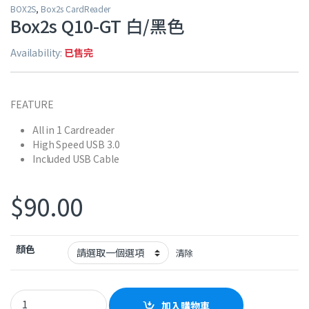
BOX2S
,
Box2s CardReader
Box2s Q10-GT 白/黑色
Availability:
已售完
FEATURE
All in 1 Cardreader
High Speed USB 3.0
Included USB Cable
$
90.00
顏色
清除
Box2s Q10-GT 白/黑色 quantity
加入購物車