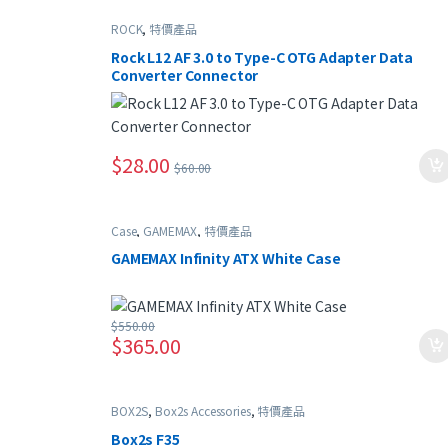
ROCK
,
特價產品
Rock L12 AF 3.0 to Type-C OTG Adapter Data
Converter Connector
$
28.00
$
60.00
Case
,
GAMEMAX
,
特價產品
GAMEMAX Infinity ATX White Case
$
550.00
$
365.00
BOX2S
,
Box2s Accessories
,
特價產品
Box2s F35