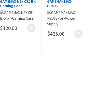
GAMEMAX NEX C51 BK
GAMEMAX MAX-
Gaming Case
P850B
Power Supply
$
420.00
$
425.00