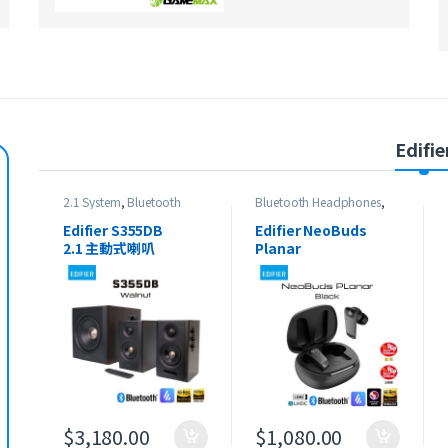
Edifie
2.1 System
,
Bluetooth
Bluetooth Headphones
,
Speaker
,
Edifier
,
最新產品
Edifier
,
HeadSet
,
On-Ear
Headphones
,
最新產品
Edifier S355DB
Edifier NeoBuds
2.1 主動式喇叭
Planar
真無線平面磁驅動降噪
耳機
$
3,180.00
$
1,080.00