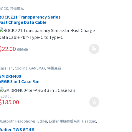
ROCK
,
特價產品
ROCK Z21 Transparency Series
Fast Charge Data Cable
Type-C to Type-C
$
22.00
$
58.00
此產品有多種款式。 可在產品頁面選擇選項
Case Fan
,
Cooling
,
GAMEMAX
,
特價產品
GM DRH400
ARGB 3 in 1 Case Fan
$
298.00
$
185.00
Bluetooth Headphones
,
Edifier
,
Edifier 電競遊戲系列
,
HeadSet
,
In-Ear Headphones
,
特價產品
Edifier TWS GT4 S