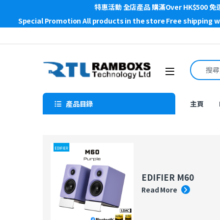
特惠活動 全店產品 購滿Over HK$500 免
Special Promotion All products in the store Free shipping 
Skip to navigation
Skip to content
Search f
Open
產品目錄
主頁
EDIFIER M60
Read More