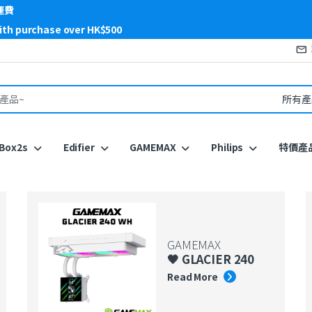
運費
with purchase over HK$500
or:
Box2s
Edifier
GAMEMAX
Philips
特價產
GAMEMAX
🖤 GLACIER 240
Read More