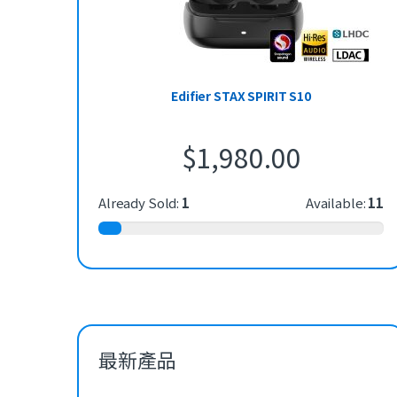
Edifier STAX SPIRIT S10
$
1,980.00
Already Sold:
1
Available:
11
最新產品