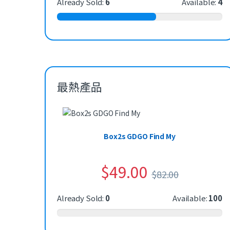
Already Sold:
6
Available:
4
最熱產品
Box2s GDGO Find My
$
49.00
$
82.00
Already Sold:
0
Available:
100