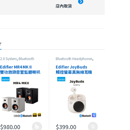
店內取貨
r
2.0 System
,
Bluetooth
Bluetooth Headphones
,
Speaker
,
Edifier
,
Studio
Edifier
,
HeadSet
,
In-Ear
Series
,
最新產品
Headphones
,
最新產品
Edifier MR4 MK II
Edifier JoyBuds
雙功放錄音室監聽喇叭
觸控螢幕真無線耳機
$
980.00
$
399.00
此產品有多種款式。 可在產品頁面選擇選項