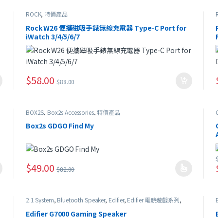
ROCK
,
特價產品
Rock W26 便攜磁吸手錶無線充電器 Type-C Port for
iWatch 3/4/5/6/7
$
58.00
$
88.00
BOX2S
,
Box2s Accessories
,
特價產品
Box2s GDGO Find My
$
49.00
$
82.00
此產品有多種款式。 可在產品頁面選擇選項
2.1 System
,
Bluetooth Speaker
,
Edifier
,
Edifier 電競遊戲系列
,
USB Speaker
,
特價產品
Edifier G7000 Gaming Speaker