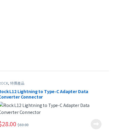
ROCK
,
特價產品
Rock L12 Lightning to Type-C Adapter Data
Converter Connector
$
28.00
$
60.00