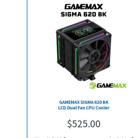
GAMEMAX SIGMA 620 BK
LCD Dual Fan CPU Cooler
$
525.00