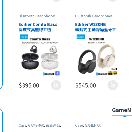
Bluetooth Headphones
,
Bluetooth Headphones
,
Edifier
,
Open-ear
Edifier
,
HeadSet
,
On-Ear
Headphones
,
最新產品
Headphones
,
最新產品
Edifier Comfo Bass
Edifier W830NB
開放式真無線耳機
頭戴式主動降噪藍牙耳
機
$
395.00
$
545.00
此產品有多種款式。 可在產品頁面選擇選項
此產品有多種款式。 可在產品
GameM
Case
,
GAMEMAX
,
最新產品
,
Case
,
GAMEMAX
本週精選