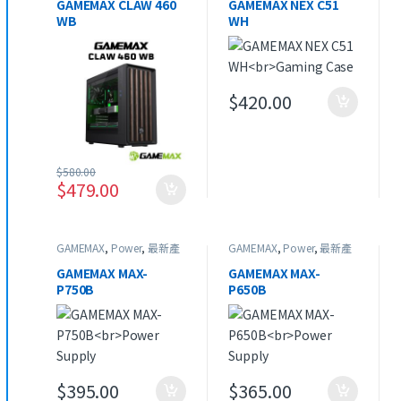
GAMEMAX CLAW 460
GAMEMAX NEX C51
WB
WH
Gaming Case
Gaming Case
$
420.00
$
580.00
$
479.00
GAMEMAX
,
Power
,
最新產
GAMEMAX
,
Power
,
最新產
品
品
GAMEMAX MAX-
GAMEMAX MAX-
P750B
P650B
Power Supply
Power Supply
$
395.00
$
365.00