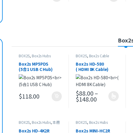
Box2
BOX2S
,
Box2s Hubs
BOX2S
,
Box2s Cable
Box2s MP5PDS
Box2s HD-580
(5合1 USB C Hub)
( HDMI 8K Cable)
$
88.00
–
$
118.00
價格範圍：$88.0
$
148.00
此產品有多種款式。 可在產品
BOX2S
,
Box2s Hubs
,
本週
BOX2S
,
Box2s Hubs
精選
Box2s HD-4K2R
Box2s MINI-HC2R