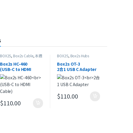
s
BOX2S
,
Box2s Cable
,
本週
BOX2S
,
Box2s Hubs
精選
Box2s HC-460
Box2s OT-3
(USB-C to HDMI
2合1 USB C Adapter
Cable)
$
110.00
0 到 $148.00
頁面選擇選項
$
110.00