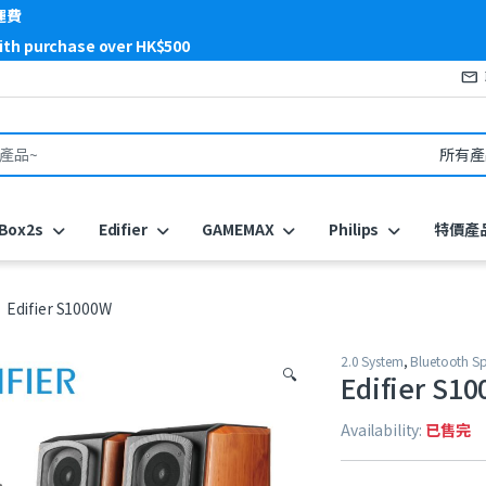
運費
with purchase over HK$500
or:
Box2s
Edifier
GAMEMAX
Philips
特價產
Edifier S1000W
2.0 System
,
Bluetooth Sp
🔍
Edifier S1
Availability:
已售完