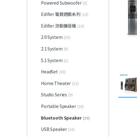
Powered Subwoofer
(3)
Edifier 電競遊戲系列
(10)
Edifier 流動擴音機
(10)
2.0 System
(26)
2.1 System
(9)
5.1 System
(1)
HeadSet
(30)
Home Theater
(13)
Studio Series
(9)
Portable Speaker
(18)
Bluetooth Speaker
(39)
USB Speaker
(16)