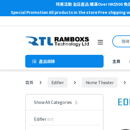
特惠活動 全店產品 購滿Over HK$500 免
Special Promotion All products in the store Free shipping 
Skip to navigation
Skip to content
Search f
Open
產品目錄
主頁
首頁
Edifier
Home Theater
Show All Categories
Edifier
(87)