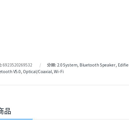
:
6923520269532
分類:
2.0 System
,
Bluetooth Speaker
,
Edifie
etooth V5.0
,
Optical/Coaxial
,
Wi-Fi
商品