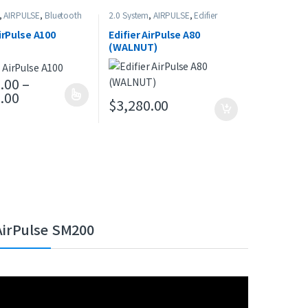
,
AIRPULSE
,
Bluetooth
2.0 System
,
AIRPULSE
,
Edifier
ifier
,
Home Theater
,
es
AirPulse A100
Edifier AirPulse A80
(WALNUT)
.00
–
價格範圍：$4,480.00 到 $4,720.00
.00
多種款式。 可在產品頁面選擇選項
$
3,280.00
AirPulse SM200