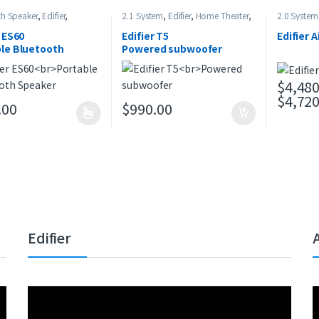
th Speaker
,
Edifier
,
2.1 System
,
Edifier
,
Home Theater
,
2.0 System
 Speaker
,
最新產品
Powered Subwoofer
,
Studio Series
Speaker
,
Ed
Studio Seri
r ES60
Edifier T5
Edifier 
le Bluetooth
Powered subwoofer
er
$
4,480
$
4,720
此產品有
.00
$
990.00
有多種款式。 可在產品頁面選擇選項
Edifier