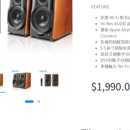
FEATURE
支援 Wi-Fi 和 B
Hi-Res AUD
兼容 Apple Airpl
Connect
先進的鈦圓頂高
5.5 英寸鋁製
高效 D 類數字
DSP的電子分頻
多種輸入: Wi-Fi /
$
1,990.