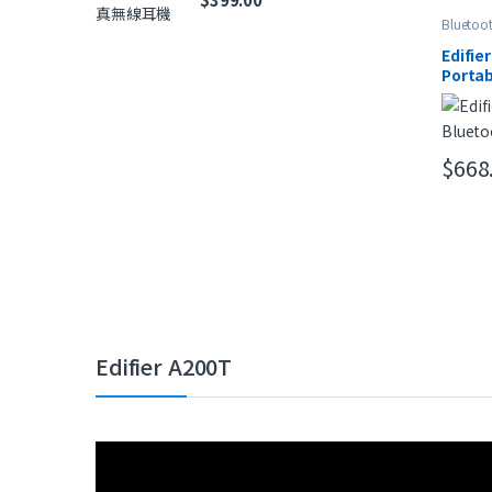
Bluetoo
Portable
Edifie
Portab
Speak
$
668
此產品
Edifier A200T