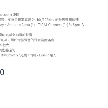
luetooth 連接
IO 認證，支持採樣率高達 24-bit/192kHz 的數碼音頻信號
ay、Amazon Alexa (*)、TIDAL Connect (**) 和 Spotify
音喇叭帶來純淨的聲音
低音喇叭，用於增強聲音的深度及飽滿度
功率放大
與動態控制
 Blwutooth / 光纖 / 同軸 / Line in輸入
00