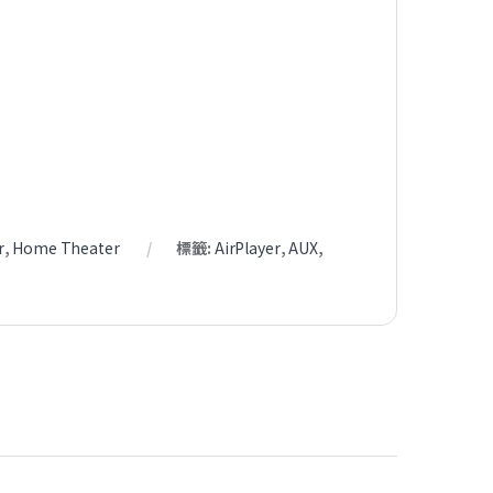
r
,
Home Theater
標籤:
AirPlayer
,
AUX
,