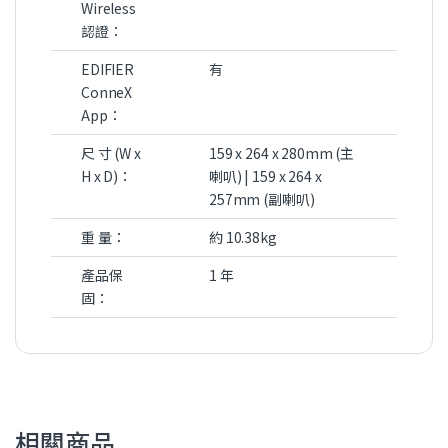
Wireless
認證：
EDIFIER
有
ConneX
App：
尺 寸 (W x
159 x 264 x 280mm (主
H x D)：
喇叭) | 159 x 264 x
257mm (副喇叭)
重 量：
約 10.38kg
產品保
1 年
固：
相關商品