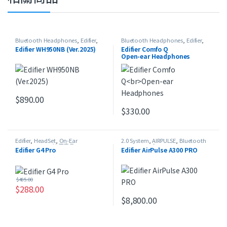
Bluetooth Headphones
,
Edifier
,
Bluetooth Headphones
,
Edifier
,
HeadSet
,
On-Ear Headphones
,
最
HeadSet
,
Open-ear Headphones
,
Edifier WH950NB (Ver.2025)
Edifier Comfo Q
新產品
,
本週精選
最新產品
Open-ear Headphones
$
890.00
此產品有多種款式。 可在產品頁面選擇選項
$
330.00
Edifier
,
HeadSet
,
On-Ear
2.0 System
,
AIRPULSE
,
Bluetooth
Headphones
,
特價產品
Speaker
,
Edifier
,
Home Theater
,
Edifier G4 Pro
Edifier AirPulse A300 PRO
Studio Series
$
485.00
$
288.00
$
8,800.00