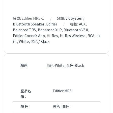
貨號:
Edifier MR5-1
分類:
2.0 System
,
Bluetooth Speaker
,
Edifier
標籤:
AUX
,
Balanced TRS
,
Bananced XLR
,
Bluetooth V6.0
,
Edifier ConneX App
,
Hi-Res
,
Hi-Res Wireless
,
RCA
,
白
色 / White
,
黑色 / Black
顏色
白色-White, 黑色-Black
產品名
Edifier MR5
稱：
顏 色：
黑色 | 白色