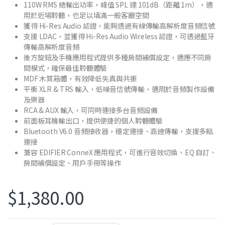
110W RMS 總輸出功率，峰值 SPL 達 101dB（距離 1m），適
用於近場聆聽，也足以填滿一般客廳空間
獲得 Hi-Res Audio 認證，能夠透過有線傳輸高解析度音頻信號
支援 LDAC，並獲得 Hi-Res Audio Wireless 認證，可透過藍牙
傳輸高解析度音頻
後方旋鈕及手機應用程式提供多種房間補償設定，適應不同房
間模式，確保最佳聆聽體驗
MDF 木質箱體，有效降低失真與共振
平衡 XLR & TRS 輸入，低噪音信號傳輸，適用於音頻製作設備
及樂器
RCA & AUX 輸入，可同時連接多台音頻設備
前面板耳機輸出口，提供便捷的個人聆聽體驗
Bluetooth V6.0 音頻接收器，穩定連接、高速傳輸，支援多點
連接
兼容 EDIFIER ConneX 應用程式，可進行音效切換、EQ 自訂、
房間補償設定、用戶手冊等操作
$
1,380.00