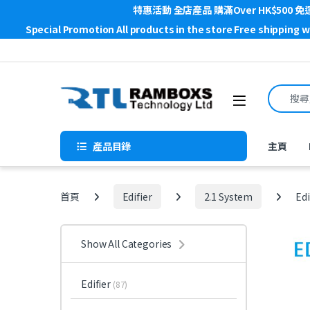
特惠活動 全店產品 購滿Over HK$500 免
Special Promotion All products in the store Free shipping 
Skip to navigation
Skip to content
Search f
Open
產品目錄
主頁
首頁
Edifier
2.1 System
Edi
Show All Categories
Edifier
(87)