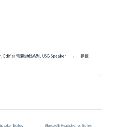
r
,
Edifier 電競遊戲系列
,
USB Speaker
標籤:
Speaker
,
Edifier
,
Bluetooth Headphones
,
Edifier
,