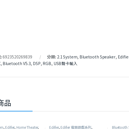
:
6923520269839
分類:
2.1 System
,
Bluetooth Speaker
,
Edifie
X
,
Bluetooth V5.3
,
DSP
,
RGB
,
USB聲卡輸入
商品
tem
,
Edifier
,
Home Theater
,
Edifier
,
Edifier 電競遊戲系列
,
Bluetooth 