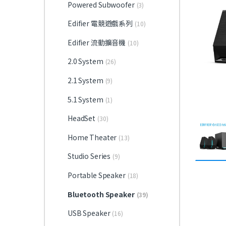
Powered Subwoofer
(3)
Edifier 電競遊戲系列
(10)
Edifier 流動擴音機
(10)
2.0 System
(26)
2.1 System
(9)
5.1 System
(1)
HeadSet
(30)
Home Theater
(13)
Studio Series
(9)
Portable Speaker
(18)
Bluetooth Speaker
(39)
USB Speaker
(16)