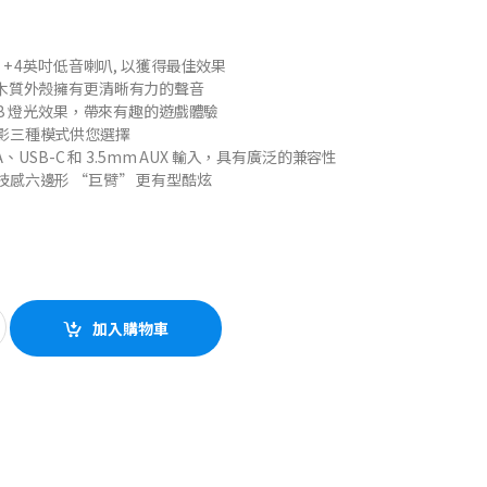
 + 4英吋低音喇叭, 以獲得最佳效果
和木質外殼擁有更清晰有力的聲音
RGB 燈光效果，帶來有趣的遊戲體驗
影三種模式供您選擇
-A、USB-C 和 3.5mm AUX 輸入，具有廣泛的兼容性
技感六邊形 “巨臂” 更有型酷炫
uantity
加入購物車