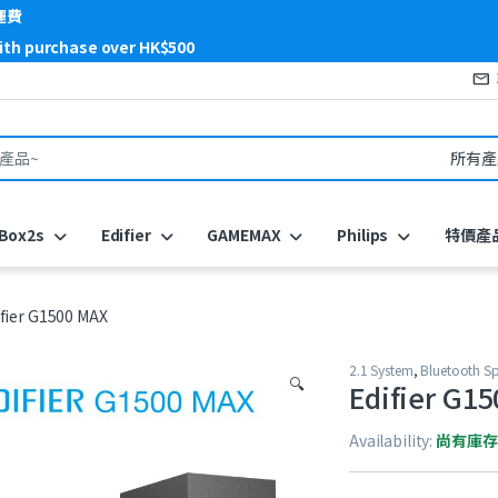
運費
with purchase over HK$500
or:
Box2s
Edifier
GAMEMAX
Philips
特價產
fier G1500 MAX
2.1 System
,
Bluetooth Sp
🔍
Edifier G1
Availability:
尚有庫存