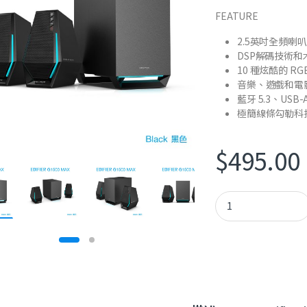
FEATURE
2.5英吋全頻喇叭
DSP解碼技術
10 種炫酷的 
音樂、遊戲和電
藍牙 5.3、USB
極簡線條勾勒科
$
495.00
Edifier G1500 MAX q