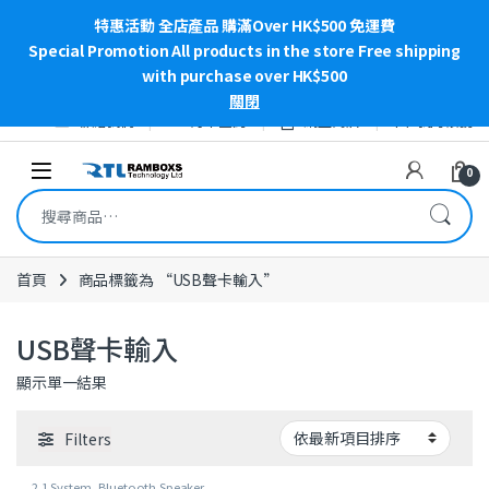
特惠活動 全店產品 購滿Over HK$500 免運費
Special Promotion All products in the store Free shipping
with purchase over HK$500
關閉
Skip to navigation
Skip to content
聯絡我們
訂單查詢
網上商店
我的帳號
Open
0
搜尋關鍵字:
首頁
商品標籤為 “USB聲卡輸入”
USB聲卡輸入
顯示單一結果
Filters
2.1 System
,
Bluetooth Speaker
,