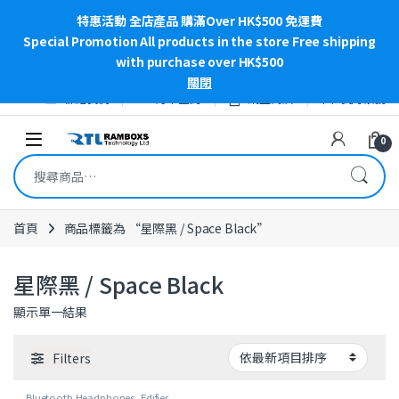
特惠活動 全店產品 購滿Over HK$500 免運費
Special Promotion All products in the store Free shipping
with purchase over HK$500
關閉
Skip to navigation
Skip to content
聯絡我們
訂單查詢
網上商店
我的帳號
Open
0
搜尋關鍵字:
首頁
商品標籤為 “星際黑 / Space Black”
星際黑 / Space Black
顯示單一結果
Filters
Bluetooth Headphones
,
Edifier
,