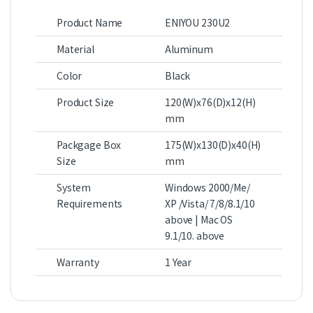
Product Name
ENIYOU 230U2
Material
Aluminum
Color
Black
Product Size
120(W)x76(D)x12(H)
mm
Packgage Box
175(W)x130(D)x40(H)
Size
mm
System
Windows 2000/Me/
Requirements
XP /Vista/ 7/8/8.1/10
above | Mac OS
9.1/10. above
Warranty
1 Year