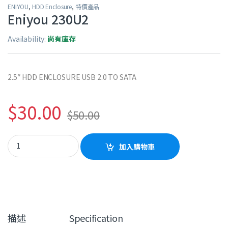
ENIYOU
,
HDD Enclosure
,
特價產品
Eniyou 230U2
Availability:
尚有庫存
2.5″ HDD ENCLOSURE USB 2.0 TO SATA
$
30.00
$
50.00
Eniyou 230U2 quantity
加入購物車
描述
Specification