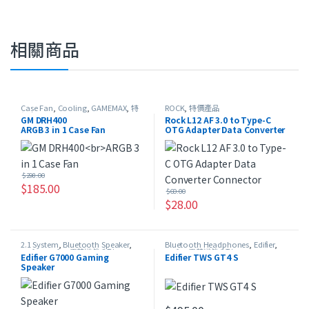
相關商品
Case Fan
,
Cooling
,
GAMEMAX
,
特
ROCK
,
特價產品
價產品
GM DRH400
Rock L12 AF 3.0 to Type-C
ARGB 3 in 1 Case Fan
OTG Adapter Data Converter
Connector
$
298.00
$
185.00
$
60.00
$
28.00
2.1 System
,
Bluetooth Speaker
,
Bluetooth Headphones
,
Edifier
,
Edifier
,
Edifier 電競遊戲系列
,
USB
Edifier 電競遊戲系列
,
HeadSet
,
In-
Edifier G7000 Gaming
Edifier TWS GT4 S
Speaker
,
特價產品
Ear Headphones
,
特價產品
Speaker