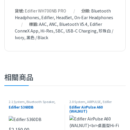
貨號:
Edifier WH700NB PRO
分類:
Bluetooth
Headphones
,
Edifier
,
HeadSet
,
On-Ear Headphones
標籤:
AAC
,
ANC
,
Bluetooth V5.4
,
Edifier
ConneX App
,
Hi-Res
,
SBC
,
USB-C Charging
,
珍珠白 /
Ivory
,
黑色 / Black
相關商品
2.1 System
,
Bluetooth Speaker
,
2.0 System
,
AIRPULSE
,
Edifier
Edifier
,
Home Theater
Edifier S360DB
Edifier AirPulse A60
(WALNUT)
桌面型Hi-Fi喇叭
$
2,150.00