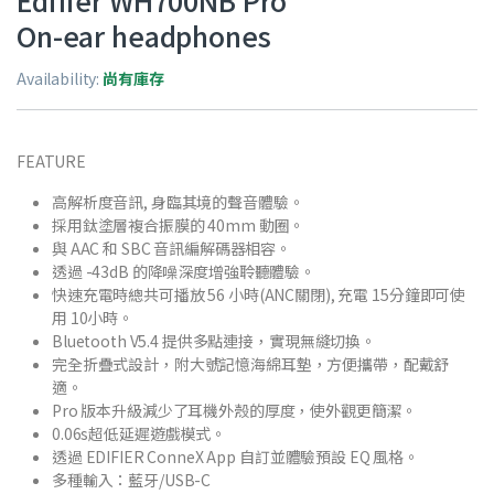
Edifier WH700NB Pro
On-ear headphones
Availability:
尚有庫存
FEATURE
高解析度音訊, 身臨其境的聲音體驗。
採用鈦塗層複合振膜的 40mm 動圈。
與 AAC 和 SBC 音訊編解碼器相容。
透過 -43dB 的降噪深度增強聆聽體驗。
快速充電時總共可播放 56 小時(ANC關閉), 充電 15分鐘即可使
用 10小時。
Bluetooth V5.4 提供多點連接，實現無縫切換。
完全折疊式設計，附大號記憶海綿耳墊，方便攜帶，配戴舒
適。
Pro 版本升級減少了耳機外殼的厚度，使外觀更簡潔。
0.06s超低延遲遊戲模式。
透過 EDIFIER ConneX App 自訂並體驗預設 EQ 風格。
多種輸入：藍牙/USB-C