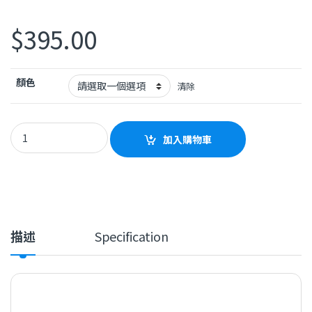
$
395.00
顏色
清除
Edifier WH700NB ProOn-ear headphones quantity
加入購物車
描述
Specification