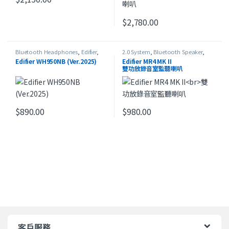
$
2,780.00
Bluetooth Headphones
,
Edifier
,
2.0 System
,
Bluetooth Speaker
,
HeadSet
,
On-Ear Headphones
,
最
Edifier
,
Studio Series
,
最新產品
Edifier WH950NB (Ver.2025)
Edifier MR4 MK II
新產品
,
本週精選
雙功放錄音室監聽喇叭
$
890.00
$
980.00
此產品有多種款式。 可在產品頁面選擇選項
此產品有多種款式。 可在產品頁
客戶服務