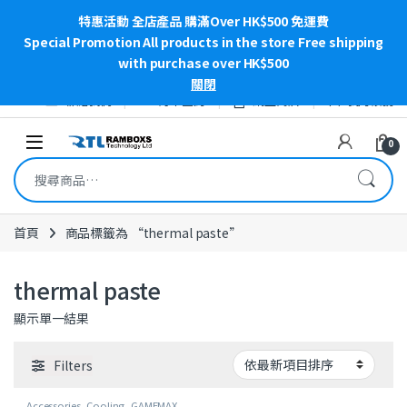
特惠活動 全店產品 購滿Over HK$500 免運費
Special Promotion All products in the store Free shipping
with purchase over HK$500
關閉
Skip to navigation
Skip to content
聯絡我們
訂單查詢
網上商店
我的帳號
Open
0
搜尋關鍵字:
首頁
商品標籤為 “thermal paste”
thermal paste
顯示單一結果
Filters
Accessories
,
Cooling
,
GAMEMAX