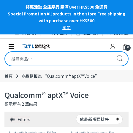
特惠活動 全店產品 購滿Over HK$500 免運費
Special Promotion All products in the store Free shipping
with purchase over HK$500
關閉
Skip to navigation
Skip to content
聯絡我們
訂單查詢
網上商店
我的帳號
Open
0
搜尋關鍵字:
首頁
商品標籤為 “Qualcomm® aptX™ Voice”
Qualcomm® aptX™ Voice
依最新項目排序
顯示所有 2 筆結果
Filters
Bluetooth Headphones
,
Edifier
,
Bluetooth Headphones
,
Ear