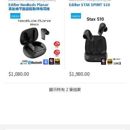
HeadSet
,
On-Ear Headphones
,
最
Speaker
,
Edifier
,
HeadSet
,
In-Ear
Edifier NeoBuds Planar
Edifier STAX SPIRIT S10
新產品
Headphones
,
STAX
真無線平面磁驅動降噪耳機
$
1,080.00
$
1,980.00
依最新項目排序
顯示所有 2 筆結果