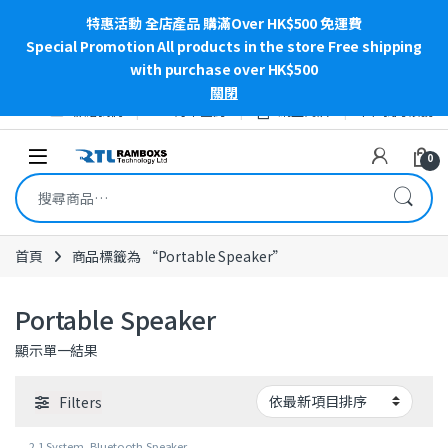
特惠活動 全店產品 購滿Over HK$500 免運費
Special Promotion All products in the store Free shipping
with purchase over HK$500
關閉
Skip to navigation
Skip to content
聯絡我們
訂單查詢
網上商店
我的帳號
Open
0
搜尋關鍵字:
首頁
商品標籤為 “Portable Speaker”
Portable Speaker
顯示單一結果
Filters
2.1 System
,
Bluetooth Speaker
,