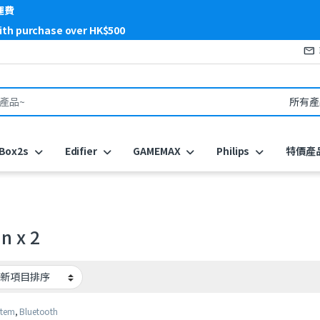
運費
with purchase over HK$500
or:
Box2s
Edifier
GAMEMAX
Philips
特價產
In x 2
stem
,
Bluetooth
r
,
Edifier