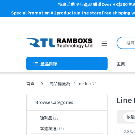
特惠活動 全店產品 購滿Over HK$500 免
Special Promotion All products in the store Free shipping 
Skip to navigation
Skip to content
Search f
Open
產品目錄
主頁
首頁
商品標籤為 “Line In x 2”
Line 
Browse Categories
陳列品
(12)
本週精選
(16)
2.0 Sy
Speake