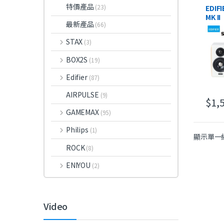
特價產品
(23)
EDIF
MK II
最新產品
(66)
2.0 S
Syst
STAX
(3)
BOX2S
(19)
Edifier
(87)
AIRPULSE
(9)
$
1,
GAMEMAX
(95)
Philips
(1)
顯示單一
ROCK
(8)
ENIYOU
(2)
Video