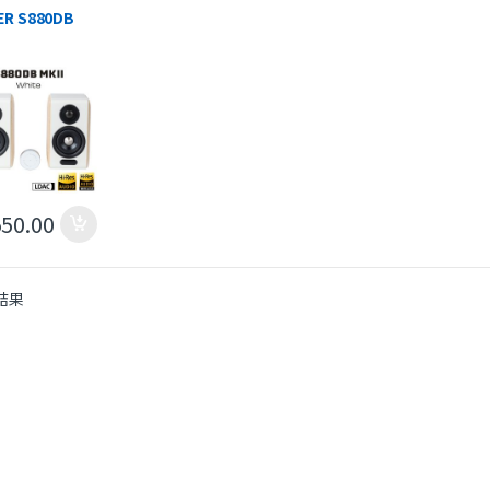
IER S880DB
peaker
em
550.00
結果