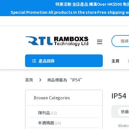
特惠活動 全店產品 購滿Over HK$500 免
Special Promotion All products in the store Free shipping 
Skip to navigation
Skip to content
Search f
Open
產品目錄
主頁
首頁
商品標籤為 “IP54”
IP54
Browse Categories
陳列品
(12)
本週精選
(16)
Blueto
Headp