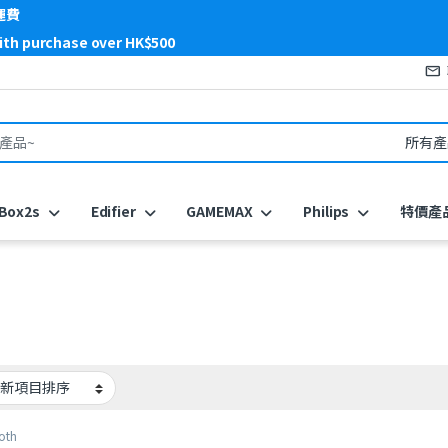
運費
with purchase over HK$500
or:
Box2s
Edifier
GAMEMAX
Philips
特價產
oth
hones
,
Edifier
,