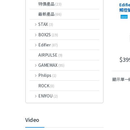
特價產品
HeadS
(23)
Edifi
Headp
觸控
最新產品
(66)
STAX
(3)
BOX2S
(19)
Edifier
(87)
AIRPULSE
(9)
$
39
GAMEMAX
(95)
Philips
(1)
顯示單一
ROCK
(8)
ENIYOU
(2)
Video