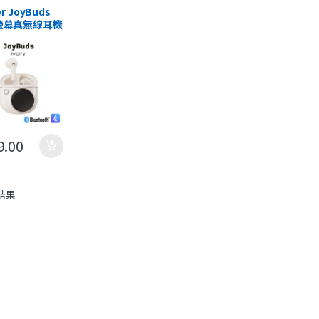
et
,
In-Ear
er JoyBuds
hones
,
最新產品
螢幕真無線耳機
9.00
結果