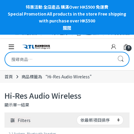
特惠活動 全店產品 購滿Over HK$500 免運費
Special Promotion All products in the store Free shipping
with purchase over HK$500
關閉
Skip to navigation
Skip to content
聯絡我們
訂單查詢
網上商店
我的帳號
Open
0
搜尋關鍵字:
首頁
商品標籤為 “Hi-Res Audio Wireless”
Hi-Res Audio Wireless
顯示單一結果
Filters
2.1 System
,
Bluetooth Speaker
,