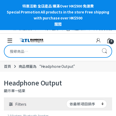
特惠活動 全店產品 購滿Over HK$500 免運費
Special Promotion All products in the store Free shipping
with purchase over HK$500
關閉
Skip to navigation
Skip to content
聯絡我們
訂單查詢
網上商店
我的帳號
Open
0
搜尋關鍵字:
首頁
商品標籤為 “Headphone Output”
Headphone Output
顯示單一結果
Filters
2.0 System
,
Bluetooth Speaker
,