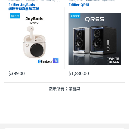
HeadSet
,
In-Ear Headphones
,
最新
Edifier
,
USB Speaker
Edifier JoyBuds
Edifier QR65
產品
觸控螢幕真無線耳機
$
399.00
$
1,880.00
此產品有多種款式。 可在產品頁
依最新項目排序
顯示所有 2 筆結果