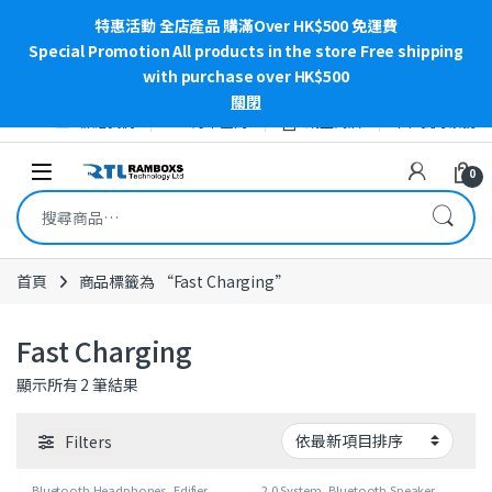
特惠活動 全店產品 購滿Over HK$500 免運費
Special Promotion All products in the store Free shipping
with purchase over HK$500
關閉
Skip to navigation
Skip to content
聯絡我們
訂單查詢
網上商店
我的帳號
Open
0
搜尋關鍵字:
首頁
商品標籤為 “Fast Charging”
Fast Charging
依最新項目排序
顯示所有 2 筆結果
Filters
Bluetooth Headphones
,
Edifier
,
2.0 System
,
Bluetooth Speaker
,