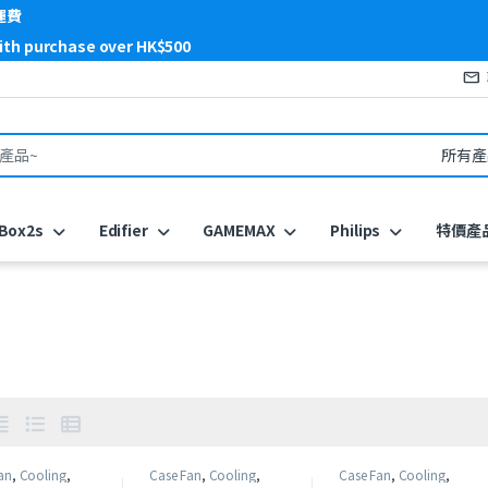
運費
with purchase over HK$500
or:
Box2s
Edifier
GAMEMAX
Philips
特價產
1
an
,
Cooling
,
Case Fan
,
Cooling
,
Case Fan
,
Cooling
,
MAX
GAMEMAX
GAMEMAX