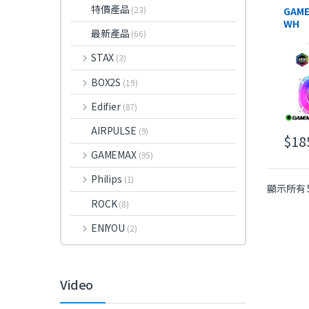
特價產品
(23)
GAME
WH
最新產品
(66)
ARGB 
Fan
STAX
(3)
Reve
Blad
BOX2S
(19)
Edifier
(87)
AIRPULSE
(9)
$
18
GAMEMAX
(95)
Philips
(1)
顯示所有 
ROCK
(8)
ENIYOU
(2)
Video