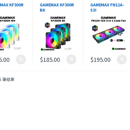
MAX KF300R
GAMEMAX KF300R
GAMEMAX FN12A-
BK
S3I
3 in 1 Case
ARGB 3 in 1 Case
3 in 1 Case Fan
Fan
rsed Fan
Reversed Fan
es
Blades
5.00
$
185.00
$
195.00
依最新項目排序
5 筆結果