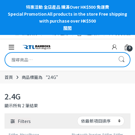
特惠活動 全店產品 購滿Over HK$500 免運費
Special Promotion All products in the store Free shipping
with purchase over HK$500
關閉
Skip to navigation
Skip to content
聯絡我們
訂單查詢
網上商店
我的帳號
Open
0
搜尋關鍵字:
首頁
商品標籤為 “2.4G”
2.4G
依最新項目排序
顯示所有 2 筆結果
Filters
Edifier
,
MircoPhone
Bluetooth Speaker
,
Edifier
,
Edifier