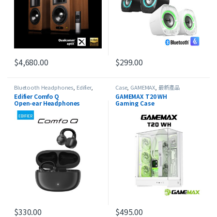
$
4,680.00
$
299.00
此產品有多種款式。 可在產品頁
Bluetooth Headphones
,
Edifier
,
Case
,
GAMEMAX
,
最新產品
HeadSet
,
Open-ear Headphones
,
Edifier Comfo Q
GAMEMAX T20 WH
最新產品
Open-ear Headphones
Gaming Case
$
330.00
$
495.00