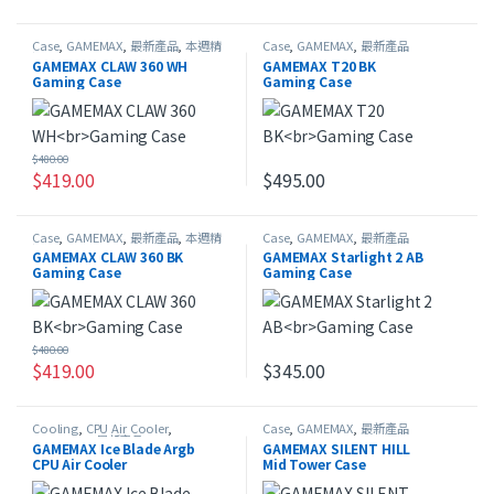
Case
,
GAMEMAX
,
最新產品
,
本週精
Case
,
GAMEMAX
,
最新產品
選
GAMEMAX CLAW 360 WH
GAMEMAX T20 BK
Gaming Case
Gaming Case
$
480.00
$
419.00
$
495.00
Case
,
GAMEMAX
,
最新產品
,
本週精
Case
,
GAMEMAX
,
最新產品
選
GAMEMAX CLAW 360 BK
GAMEMAX Starlight 2 AB
Gaming Case
Gaming Case
$
480.00
$
419.00
$
345.00
Cooling
,
CPU Air Cooler
,
Case
,
GAMEMAX
,
最新產品
GAMEMAX
,
最新產品
GAMEMAX Ice Blade Argb
GAMEMAX SILENT HILL
CPU Air Cooler
Mid Tower Case