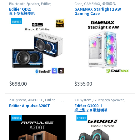
Bluetooth Speaker
,
Edifier
,
Case
,
GAMEMAX
,
最新產品
Portable Speaker
,
USB Speaker
,
最
Edifier QD25
GAMEMAX Starlight 2 AW
新產品
桌上型藍牙喇叭
Gaming Case
$
698.00
$
355.00
此產品有多種款式。 可在產品頁面選擇選項
2.0 System
,
AIRPULSE
,
Edifier
,
2.0 System
,
Bluetooth Speaker
,
Home Theater
,
Studio Series
,
最新
Edifier
,
Edifier 電競遊戲系列
,
USB
Edifier Airpulse A200T
Edifier G1000 II
產品
Speaker
,
最新產品
桌上型 2.0 電競喇叭