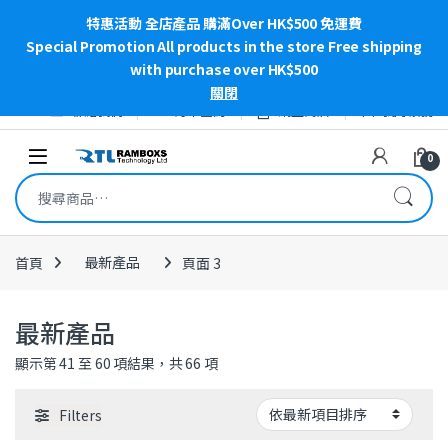
特惠活動 全店產品 購滿Over HK$500 免運費
Special Promotion All products in the store Free shipping
with purchase over HK$500
關閉
Skip to navigation
Skip to content
聯絡我們
訂單查詢
網上商店
我的帳號
Open
0
搜尋關鍵字:
首頁
最新產品
頁面 3
最新產品
依最新項目排序
顯示第 41 至 60 項結果，共 66 項
Filters