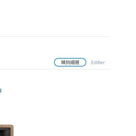
精挑細選
Edifier
)