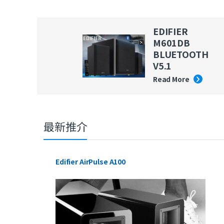
EDIFIER
M601DB
BLUETOOTH
V5.1
Read More
最新推介
Edifier AirPulse A100