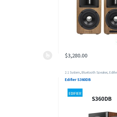
00 到 $4,720.00
$
3,280.00
2.1 System
,
Bluetooth Speaker
,
Edifie
Edifier S360DB