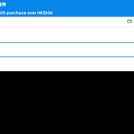
運費
with purchase over HK$500