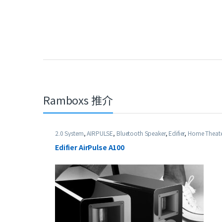
Ramboxs 推介
2.0 System
,
AIRPULSE
,
Bluetooth Speaker
,
Edifier
,
Home Theate
Edifier AirPulse A100