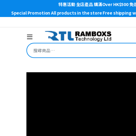
特惠活動 全店產品 購滿Over HK$500 免
Special Promotion All products in the store Free shipping 
Skip to navigation
Skip to content
Open
搜尋關鍵字: