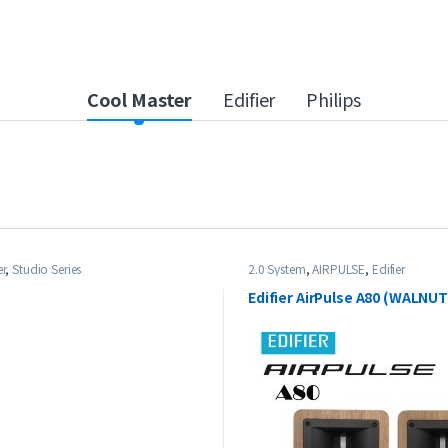
Cool Master
Edifier
Philips
r
,
Studio Series
2.0 System
,
AIRPULSE
,
Edifier
Edifier AirPulse A80 (WALNUT