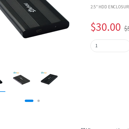
2.5″ HDD ENCLOSUR
$
30.00
$
Eniyou 230U2 quant