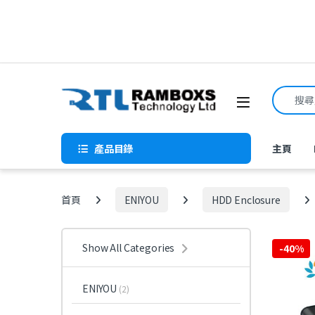
Skip to navigation
Skip to content
Search f
Open
產品目錄
主頁
首頁
ENIYOU
HDD Enclosure
Show All Categories
-
40%
ENIYOU
(2)