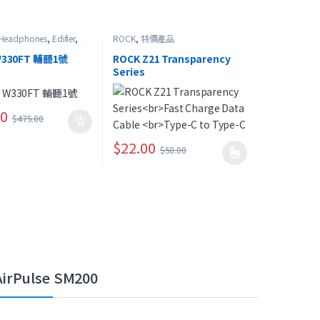
 Headphones
,
Edifier
,
ROCK
,
特價產品
n-Ear Headphones
,
特價
 W330FT 輔聽1號
ROCK Z21 Transparency
Series
Fast Charge Data Cable
Type-C to Type-C
00
$
475.00
$
22.00
$
58.00
此產品有多種款式。 可在產品頁面選擇選項
AirPulse SM200