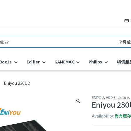
or:
Box2s
Edifier
GAMEMAX
Philips
特價產
Eniyou 230U2
ENIYOU
,
HDD Enclosure
,
🔍
Eniyou 230
Availability:
尚有庫存