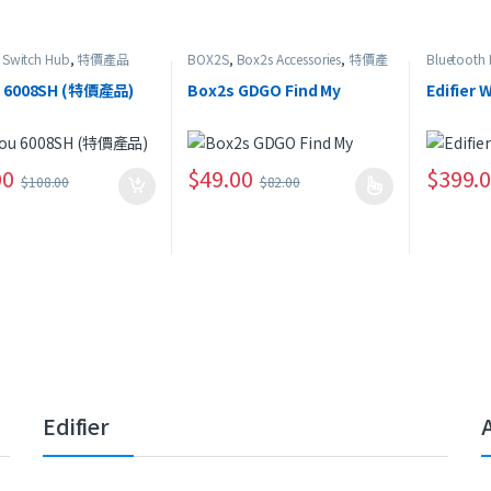
,
Switch Hub
,
特價產品
BOX2S
,
Box2s Accessories
,
特價產
Bluetooth
品
HeadSet
,
I
產品
u 6008SH (特價產品)
Box2s GDGO Find My
Edifier
00
$
49.00
$
399.
$
108.00
$
82.00
此產品有多種款式。 可在產品頁面選擇選項
Edifier