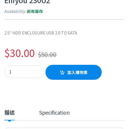
Eniyou 230U2
Availability:
尚有庫存
2.5″ HDD ENCLOSURE USB 2.0 TO SATA
$
30.00
$
50.00
Eniyou 230U2 quantity
加入購物車
描述
Specification