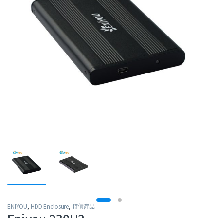
ENIYOU
,
HDD Enclosure
,
特價產品