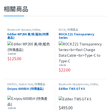
相關商品
Bluetooth Speaker
,
Edifier
,
ROCK
,
特價產品
Portable Speaker
,
USB Speaker
,
特
Edifier MP200 黃/綠/藍色(特價
ROCK Z21 Transparency
價產品
產品)
Series
Fast Charge Data Cable
Type-C to Type-C
$
299.00
$
125.00
此產品有多種款式。 可在產品頁面選擇選項
$
58.00
$
22.00
此產品有多種款式。 可在產品頁
ENIYOU
,
Switch Hub
,
特價產品
Bluetooth Headphones
,
Edifier
,
Edifier 電競遊戲系列
,
HeadSet
,
In-
Eniyou 6008SH (特價產品)
Edifier TWS GT4 S
Ear Headphones
,
特價產品
$
495.00
$
108.00