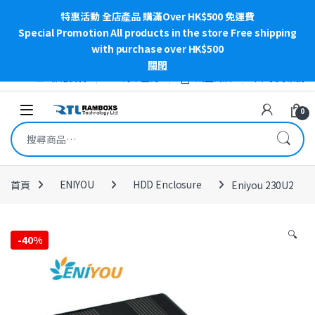
特惠活動 全店產品 購滿Over HK$500 免運費
Special Promotion All products in the store Free shipping
with purchase over HK$500
關閉
Skip to navigation
Skip to content
聯絡我們
訂單查詢
網上商店
我的帳號
Open
0
搜尋關鍵字:
首頁
ENIYOU
HDD Enclosure
Eniyou 230U2
🔍
-
40%