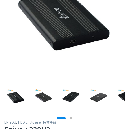
ENIYOU
,
HDD Enclosure
,
特價產品