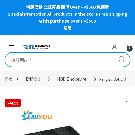
特惠活動 全店產品 購滿Over HK$500 免運費
Special Promotion All products in the store Free shipping
with purchase over HK$500
關閉
Skip to navigation
Skip to content
聯絡我們
訂單查詢
網上商店
我的帳號
Open
0
搜尋關鍵字:
首頁
ENIYOU
HDD Enclosure
Eniyou 230U2
🔍
-
40%