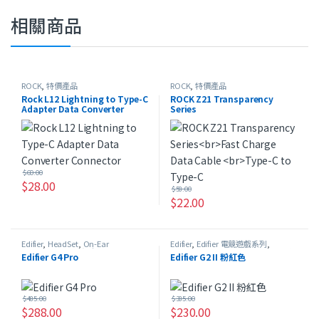
相關商品
ROCK
,
特價產品
ROCK
,
特價產品
Rock L12 Lightning to Type-C
ROCK Z21 Transparency
Adapter Data Converter
Series
Connector
Fast Charge Data Cable
Type-C to Type-C
$
60.00
$
28.00
$
58.00
$
22.00
此產品有多種款式。 可在產品頁
Edifier
,
HeadSet
,
On-Ear
Edifier
,
Edifier 電競遊戲系列
,
Headphones
,
特價產品
HeadSet
,
On-Ear Headphones
,
特
Edifier G4 Pro
Edifier G2 II 粉紅色
價產品
$
485.00
$
385.00
$
288.00
$
230.00