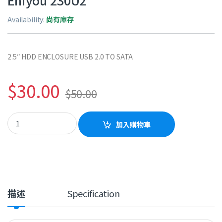
Eniyou 230U2
Availability:
尚有庫存
2.5″ HDD ENCLOSURE USB 2.0 TO SATA
$
30.00
$
50.00
Eniyou 230U2 quantity
加入購物車
描述
Specification