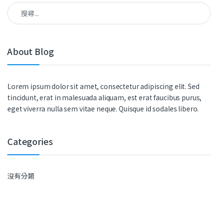
搜尋關鍵字:
About Blog
Lorem ipsum dolor sit amet, consectetur adipiscing elit. Sed
tincidunt, erat in malesuada aliquam, est erat faucibus purus,
eget viverra nulla sem vitae neque. Quisque id sodales libero.
Categories
沒有分類