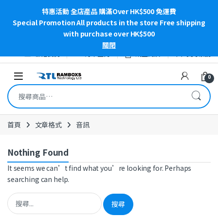
特惠活動 全店產品 購滿Over HK$500 免運費
Special Promotion All products in the store Free shipping
with purchase over HK$500
關閉
Skip to navigation
Skip to content
聯絡我們
訂單查詢
網上商店
我的帳號
Open
0
搜尋關鍵字:
首頁
文章格式
音訊
Nothing Found
It seems we can’t find what you’re looking for. Perhaps
searching can help.
搜尋關鍵字: